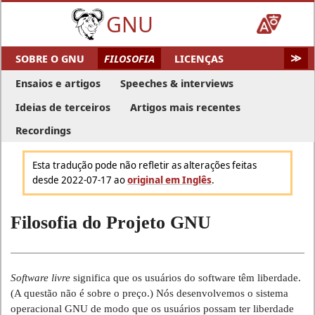
GNU
SOBRE O GNU
FILOSOFIA
LICENÇAS
EDUCAÇÃO
SOFTWARE
DISTROS
DOC
Ensaios e artigos
Speeches & interviews
MALWARE
AJUDE O GNU
AUDIO & VIDEO
Ideias de terceiros
Artigos mais recentes
ARTE DO GNU
FUN
CONTRIBUIDORES DO GNU
Recordings
DIRETÓRIO DE SOFTWARE
HARDWARE
Esta tradução pode não refletir as alterações feitas
MAPA DO SITE
desde 2022-07-17
ao
original em Inglês
.
Filosofia do Projeto GNU
Software livre
significa que os usuários do software têm liberdade.
(A questão não é sobre o preço.) Nós desenvolvemos o sistema
operacional GNU de modo que os usuários possam ter liberdade