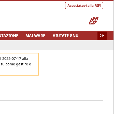
Associatevi alla FSF!
TAZIONE
MALWARE
AIUTATE GNU
A DEL SITO
il 2022-07-17
alla
 su come gestire e