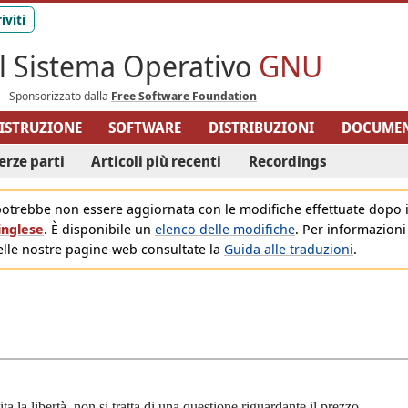
Il Sistema Operativo
GNU
Sponsorizzato dalla
Free Software Foundation
ISTRUZIONE
SOFTWARE
DISTRIBUZIONI
DOCUMEN
E DI GNU
ELENCO DI SOFTWARE
HARDWARE
MAPP
erze parti
Articoli più recenti
Recordings
otrebbe non essere aggiornata con le modifiche effettuate dopo 
inglese
.
È disponibile un
elenco delle modifiche
.
Per informazioni
elle nostre pagine web consultate la
Guida alle traduzioni
.
ta la libertà, non si tratta di una questione riguardante il prezzo