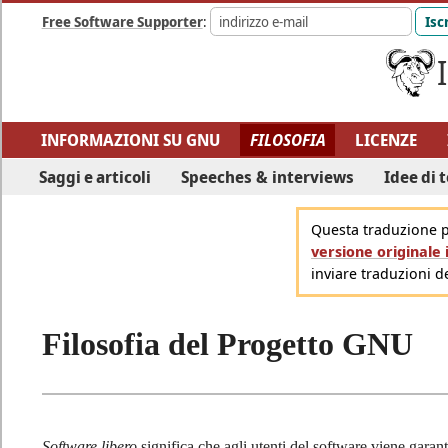
Free Software Supporter
:
INFORMAZIONI SU GNU
FILOSOFIA
LICENZE
AUDIO & VIDEO
ARTE GNU
UMORISMO
GENT
Saggi e articoli
Speeches & interviews
Idee di t
Questa traduzione p
versione originale 
inviare traduzioni d
Filosofia del Progetto GNU
Software libero
significa che agli utenti del software viene garanti