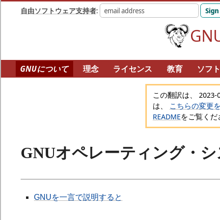
自由ソフトウェア支持者
:
GN
GNUについて
理念
ライセンス
教育
ソフ
GNU人名録
自由ソフトウェアディレクトリ
ハー
この翻訳は、 2023-0
は、
こちらの変更
README
をご覧くだ
GNUオペレーティング・
GNUを一言で説明すると