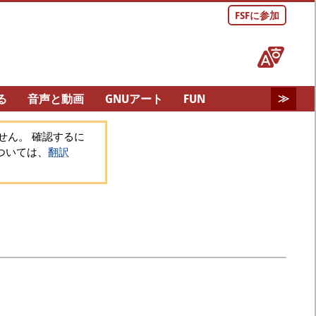
FSFに参加
る
音声と動画
GNUアート
FUN
せん。
確認するに
ついては、
翻訳