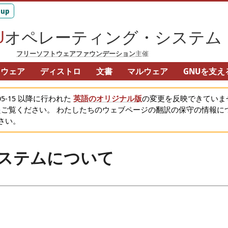
U
オペレーティング・システム
フリーソフトウェアファウンデーション
主催
トウェア
ディストロ
文書
マルウェア
GNUを支え
ドウェア
サイトマップ
5-15
以降に行われた
英語のオリジナル版
の変更を反映できていま
を
ご覧ください。 わたしたちのウェブページの翻訳の保守の情報に
さい。
システムについて