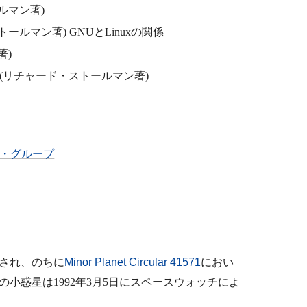
ルマン著)
ールマン著) GNUとLinuxの関係
著)
(リチャード・ストールマン著)
ーザ・グループ
され、のちに
Minor Planet Circular 41571
におい
小惑星は1992年3月5日にスペースウォッチによ