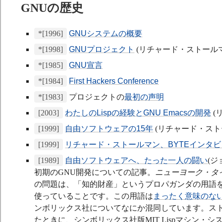
GNUの歴史
*[1996]
GNUシステムの概要
*[1998]
GNUプロジェクト
(リチャード・ストール
*[1985]
GNU宣言
*[1984]
First Hackers Conference
*[1983]
プロジェクトの
最初の声明
[2003]
わたしのLispの経験とGNU Emacsの開発
(
[1999]
自由ソフトウェアの15年
(リチャード・スト
[1999]
リチャード・ストールマン、BYTEインタ
[1989]
自由ソフトウェアへ、たった一人の闘い
(
初期のGNU開発についての記事。
ニューヨーク・タ
の問題は、「知的財産」というプロパガンダの用語
使っていることです。この用語は
まったく意味のな
ンボリックス社についてなにか混同しています。スト
たときに、シンボリックス社版MIT Lispマシン