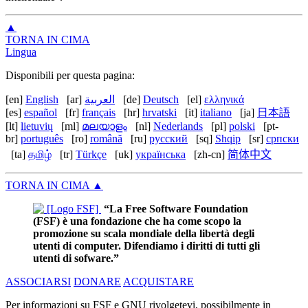
▲
TORNA IN CIMA
Lingua
Disponibili per questa pagina:
[en]
English
[ar]
العربية
[de]
Deutsch
[el]
ελληνικά
[es]
español
[fr]
français
[hr]
hrvatski
[it]
italiano
[ja]
日本語
[lt]
lietuvių
[ml]
മലയാളം
[nl]
Nederlands
[pl]
polski
[pt-
br]
português
[ro]
română
[ru]
русский
[sq]
Shqip
[sr]
српски
[ta]
தமிழ்
[tr]
Türkçe
[uk]
українська
[zh-cn]
简体中文
TORNA IN CIMA
▲
“La Free Software Foundation
(FSF) è una fondazione che ha come scopo la
promozione su scala mondiale della libertà degli
utenti di computer. Difendiamo i diritti di tutti gli
utenti di sofware.”
ASSOCIARSI
DONARE
ACQUISTARE
Per informazioni su FSF e GNU rivolgetevi, possibilmente in