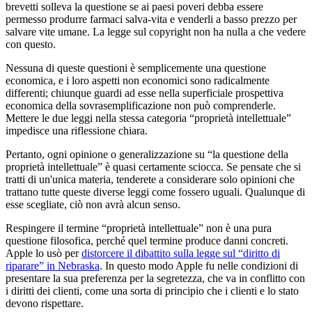
brevetti solleva la questione se ai paesi poveri debba essere
permesso produrre farmaci salva-vita e venderli a basso prezzo per
salvare vite umane. La legge sul copyright non ha nulla a che vedere
con questo.
Nessuna di queste questioni è semplicemente una questione
economica, e i loro aspetti non economici sono radicalmente
differenti; chiunque guardi ad esse nella superficiale prospettiva
economica della sovrasemplificazione non può comprenderle.
Mettere le due leggi nella stessa categoria “proprietà intellettuale”
impedisce una riflessione chiara.
Pertanto, ogni opinione o generalizzazione su “la questione della
proprietà intellettuale” è quasi certamente sciocca. Se pensate che si
tratti di un'unica materia, tenderete a considerare solo opinioni che
trattano tutte queste diverse leggi come fossero uguali. Qualunque di
esse scegliate, ciò non avrà alcun senso.
Respingere il termine “proprietà intellettuale” non è una pura
questione filosofica, perché quel termine produce danni concreti.
Apple lo usò per
distorcere il dibattito sulla legge sul “diritto di
riparare” in Nebraska
. In questo modo Apple fu nelle condizioni di
presentare la sua preferenza per la segretezza, che va in conflitto con
i diritti dei clienti, come una sorta di principio che i clienti e lo stato
devono rispettare.