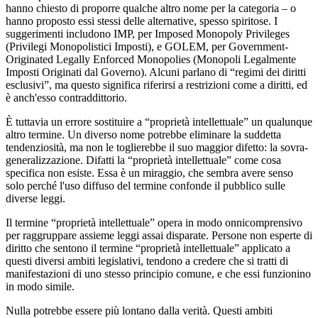
hanno chiesto di proporre qualche altro nome per la categoria – o
hanno proposto essi stessi delle alternative, spesso spiritose. I
suggerimenti includono IMP, per Imposed Monopoly Privileges
(Privilegi Monopolistici Imposti), e GOLEM, per Government-
Originated Legally Enforced Monopolies (Monopoli Legalmente
Imposti Originati dal Governo). Alcuni parlano di “regimi dei diritti
esclusivi”, ma questo significa riferirsi a restrizioni come a diritti, ed
è anch'esso contraddittorio.
È tuttavia un errore sostituire a “proprietà intellettuale” un qualunque
altro termine. Un diverso nome potrebbe eliminare la suddetta
tendenziosità, ma non le toglierebbe il suo maggior difetto: la sovra-
generalizzazione. Difatti la “proprietà intellettuale” come cosa
specifica non esiste. Essa è un miraggio, che sembra avere senso
solo perché l'uso diffuso del termine confonde il pubblico sulle
diverse leggi.
Il termine “proprietà intellettuale” opera in modo onnicomprensivo
per raggruppare assieme leggi assai disparate. Persone non esperte di
diritto che sentono il termine “proprietà intellettuale” applicato a
questi diversi ambiti legislativi, tendono a credere che si tratti di
manifestazioni di uno stesso principio comune, e che essi funzionino
in modo simile.
Nulla potrebbe essere più lontano dalla verità. Questi ambiti