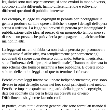
legislativi sono nati separatamente, si sono evoluti in modo diverso,
coprono attività differenti, hanno differenti regole e sollevano
differenti questioni di pubblico interesse.
Per esempio, la legge sul copyright fu pensata per incoraggiare la
gente a produrre scritti e opere artistiche, e copre i dettagli dell'opera
scritta o artistica. La legge sui brevetti fu pensata per incoraggiare la
pubblicazione delle idee, al prezzo di un monopolio temporaneo su
di esse – un prezzo che può valer la pena pagare in qualche ambito
ma non in altri.
La legge sui marchi di fabbrica non è stata pensata per promuovere
alcuna attività affaristica, ma semplicemente per permettere agli
acquirenti di sapere cosa stessero comprando; tuttavia, i legislatori,
sotto l'influenza della “proprietà intellettuale”, l'hanno trasformata in
uno schema che fornisce incentivi a fare pubblicità. E queste sono
solo tre delle molte leggi a cui questo termine si riferisce.
Poiché queste leggi furono sviluppate indipendentemente, esse sono
diverse in ogni dettaglio come nei loro scopi principali e nei metodi.
Perciò, se imparate qualcosa a riguardo della legge sul copyright,
date per scontato che per la legge sui brevetti sia diverso.
Difficilmente sbaglierete facendo così!
In pratica, quasi tutti i discorsi generici che sono formulati usando il