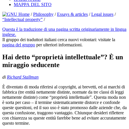
MAPPA DEL SITO
/
Philosophy
/
Essays & articles
/
Legal issues
/
“Intellectual property”
/
Questa è la traduzione di una pagina scritta originariamente in lingua
inglese.
Il gruppo dei traduttori italiani cerca nuovi volontari: visitate la
pagina del gruppo
per ulteriori informazioni.
Hai detto “proprietà intellettuale”? È un
miraggio seducente
di
Richard Stallman
È diventato di moda riferirsi al copyright, ai brevetti, ed ai marchi di
fabbrica (tre entità nettamente distinte, normate da tre classi di leggi
nettamente distinte) come “proprietà intellettuale”. Questa moda non
è sorta per caso – il termine sistematicamente distorce e confonde
queste questioni, ed il suo uso è stato promosso dalle aziende che, da
questa confusione, traggono vantaggio. Chiunque desideri riflettere
con chiarezza su queste entità farebbe bene ad evitare accuratamente
questo termine.