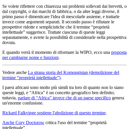
Se volete riflettere con chiarezza sui problemi sollevati dai brevetti, o
dal copyright, o dai marchi di fabbrica, o da altre leggi diverse, il
primo passo è dimenticare l'idea di mescolarle assieme, e trattarle
invece come argomenti separati. Il secondo passo è rifiutare le
prospettive ridotte e semplicistiche che il termine “proprietà
intellettuale” suggerisce. Trattate ciascuna di queste leggi
separatamente, e avrete la possibilità di considerarle nella prospettiva
dovuta.
E quando verrà il momento di riformare la WIPO, ecco una
proposta
per cambiarne nome e funzioni
.
Vedere anche
La strana storia del Komongistan (demolizione del
termine “proprietà intellettuale”)
.
I paesi africani sono molto più simili tra loro di quanto non lo siano
queste leggi, e “Africa” è un concetto geografico ben definito;
tuttavia,
parlare di “Africa” invece che di un paese specifico
genera
un'enorme confusione.
Rickard Falkvinge sostiene l'abolizione di questo termine
.
Anche Cory Doctorow
critica l'uso del termine “proprietà
intellettuale”.