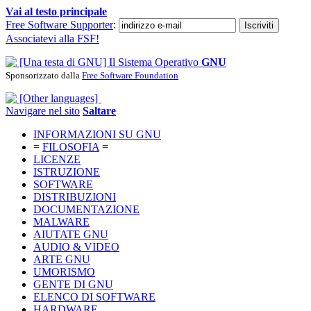
Vai al testo principale
Free Software Supporter
:
Associatevi alla FSF!
Il Sistema Operativo
GNU
Sponsorizzato dalla
Free Software Foundation
Navigare nel sito
Saltare
INFORMAZIONI SU GNU
=
FILOSOFIA
=
LICENZE
ISTRUZIONE
SOFTWARE
DISTRIBUZIONI
DOCUMENTAZIONE
MALWARE
AIUTATE GNU
AUDIO & VIDEO
ARTE GNU
UMORISMO
GENTE DI GNU
ELENCO DI SOFTWARE
HARDWARE