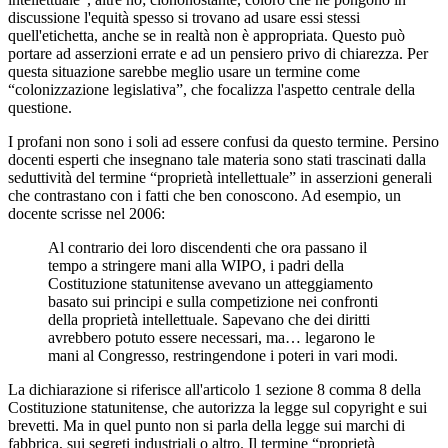
discussione l'equità spesso si trovano ad usare essi stessi
quell'etichetta, anche se in realtà non è appropriata. Questo può
portare ad asserzioni errate e ad un pensiero privo di chiarezza. Per
questa situazione sarebbe meglio usare un termine come
“colonizzazione legislativa”, che focalizza l'aspetto centrale della
questione.
I profani non sono i soli ad essere confusi da questo termine. Persino
docenti esperti che insegnano tale materia sono stati trascinati dalla
seduttività del termine “proprietà intellettuale” in asserzioni generali
che contrastano con i fatti che ben conoscono. Ad esempio, un
docente scrisse nel 2006:
Al contrario dei loro discendenti che ora passano il
tempo a stringere mani alla WIPO, i padri della
Costituzione statunitense avevano un atteggiamento
basato sui principi e sulla competizione nei confronti
della proprietà intellettuale. Sapevano che dei diritti
avrebbero potuto essere necessari, ma… legarono le
mani al Congresso, restringendone i poteri in vari modi.
La dichiarazione si riferisce all'articolo 1 sezione 8 comma 8 della
Costituzione statunitense, che autorizza la legge sul copyright e sui
brevetti. Ma in quel punto non si parla della legge sui marchi di
fabbrica, sui segreti industriali o altro. Il termine “proprietà