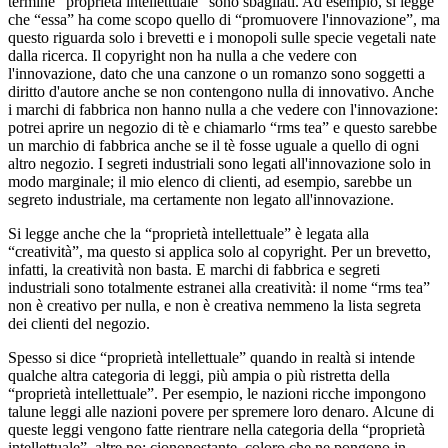
termine “proprietà intellettuale” sono sbagliati. Ad esempio, si legge
che “essa” ha come scopo quello di “promuovere l'innovazione”, ma
questo riguarda solo i brevetti e i monopoli sulle specie vegetali nate
dalla ricerca. Il copyright non ha nulla a che vedere con
l'innovazione, dato che una canzone o un romanzo sono soggetti a
diritto d'autore anche se non contengono nulla di innovativo. Anche
i marchi di fabbrica non hanno nulla a che vedere con l'innovazione:
potrei aprire un negozio di tè e chiamarlo “rms tea” e questo sarebbe
un marchio di fabbrica anche se il tè fosse uguale a quello di ogni
altro negozio. I segreti industriali sono legati all'innovazione solo in
modo marginale; il mio elenco di clienti, ad esempio, sarebbe un
segreto industriale, ma certamente non legato all'innovazione.
Si legge anche che la “proprietà intellettuale” è legata alla
“creatività”, ma questo si applica solo al copyright. Per un brevetto,
infatti, la creatività non basta. E marchi di fabbrica e segreti
industriali sono totalmente estranei alla creatività: il nome “rms tea”
non è creativo per nulla, e non è creativa nemmeno la lista segreta
dei clienti del negozio.
Spesso si dice “proprietà intellettuale” quando in realtà si intende
qualche altra categoria di leggi, più ampia o più ristretta della
“proprietà intellettuale”. Per esempio, le nazioni ricche impongono
talune leggi alle nazioni povere per spremere loro denaro. Alcune di
queste leggi vengono fatte rientrare nella categoria della “proprietà
intellettuale”, altre no; ciononostante, coloro che ne pongono in