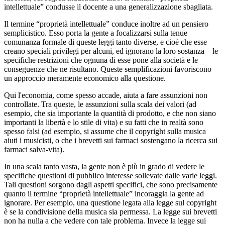
intellettuale” condusse il docente a una generalizzazione sbagliata.
Il termine “proprietà intellettuale” conduce inoltre ad un pensiero
semplicistico. Esso porta la gente a focalizzarsi sulla tenue
comunanza formale di queste leggi tanto diverse, e cioè che esse
creano speciali privilegi per alcuni, ed ignorano la loro sostanza – le
specifiche restrizioni che ognuna di esse pone alla società e le
conseguenze che ne risultano. Queste semplificazioni favoriscono
un approccio meramente economico alla questione.
Qui l'economia, come spesso accade, aiuta a fare assunzioni non
controllate. Tra queste, le assunzioni sulla scala dei valori (ad
esempio, che sia importante la quantità di prodotto, e che non siano
importanti la libertà e lo stile di vita) e su fatti che in realtà sono
spesso falsi (ad esempio, si assume che il copyright sulla musica
aiuti i musicisti, o che i brevetti sui farmaci sostengano la ricerca sui
farmaci salva-vita).
In una scala tanto vasta, la gente non è più in grado di vedere le
specifiche questioni di pubblico interesse sollevate dalle varie leggi.
Tali questioni sorgono dagli aspetti specifici, che sono precisamente
quanto il termine “proprietà intellettuale” incoraggia la gente ad
ignorare. Per esempio, una questione legata alla legge sul copyright
è se la condivisione della musica sia permessa. La legge sui brevetti
non ha nulla a che vedere con tale problema. Invece la legge sui