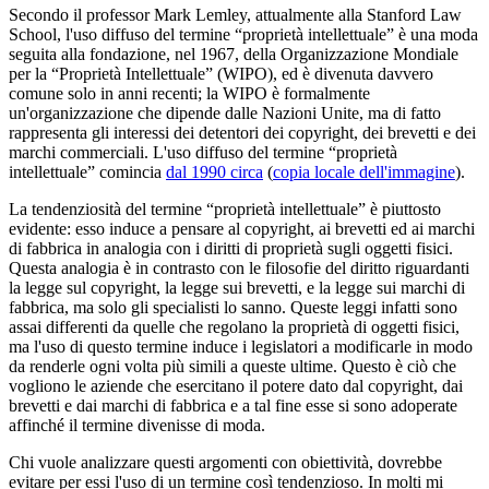
Secondo il professor Mark Lemley, attualmente alla Stanford Law
School, l'uso diffuso del termine “proprietà intellettuale” è una moda
seguita alla fondazione, nel 1967, della Organizzazione Mondiale
per la “Proprietà Intellettuale” (WIPO), ed è divenuta davvero
comune solo in anni recenti; la WIPO è formalmente
un'organizzazione che dipende dalle Nazioni Unite, ma di fatto
rappresenta gli interessi dei detentori dei copyright, dei brevetti e dei
marchi commerciali. L'uso diffuso del termine “proprietà
intellettuale” comincia
dal 1990 circa
(
copia locale dell'immagine
).
La tendenziosità del termine “proprietà intellettuale” è piuttosto
evidente: esso induce a pensare al copyright, ai brevetti ed ai marchi
di fabbrica in analogia con i diritti di proprietà sugli oggetti fisici.
Questa analogia è in contrasto con le filosofie del diritto riguardanti
la legge sul copyright, la legge sui brevetti, e la legge sui marchi di
fabbrica, ma solo gli specialisti lo sanno. Queste leggi infatti sono
assai differenti da quelle che regolano la proprietà di oggetti fisici,
ma l'uso di questo termine induce i legislatori a modificarle in modo
da renderle ogni volta più simili a queste ultime. Questo è ciò che
vogliono le aziende che esercitano il potere dato dal copyright, dai
brevetti e dai marchi di fabbrica e a tal fine esse si sono adoperate
affinché il termine divenisse di moda.
Chi vuole analizzare questi argomenti con obiettività, dovrebbe
evitare per essi l'uso di un termine così tendenzioso. In molti mi