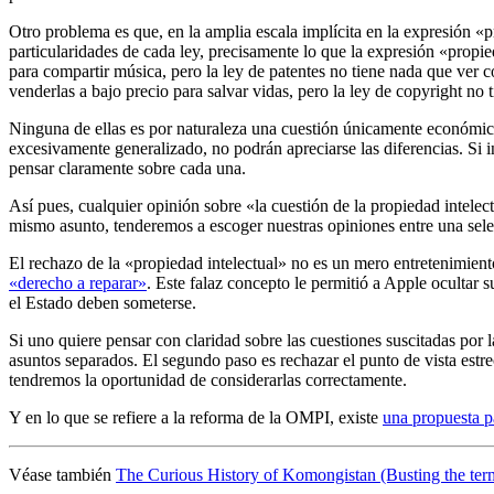
Otro problema es que, en la amplia escala implícita en la expresión «pr
particularidades de cada ley, precisamente lo que la expresión «propied
para compartir música, pero la ley de patentes no tiene nada que ver 
venderlas a bajo precio para salvar vidas, pero la ley de copyright no 
Ninguna de ellas es por naturaleza una cuestión únicamente económica,
excesivamente generalizado, no podrán apreciarse las diferencias. Si 
pensar claramente sobre cada una.
Así pues, cualquier opinión sobre «la cuestión de la propiedad intelec
mismo asunto, tenderemos a escoger nuestras opiniones entre una selec
El rechazo de la «propiedad intelectual» no es un mero entretenimient
«derecho a reparar»
. Este falaz concepto le permitió a Apple ocultar 
el Estado deben someterse.
Si uno quiere pensar con claridad sobre las cuestiones suscitadas por la
asuntos separados. El segundo paso es rechazar el punto de vista estr
tendremos la oportunidad de considerarlas correctamente.
Y en lo que se refiere a la reforma de la OMPI, existe
una propuesta 
Véase también
The Curious History of Komongistan (Busting the term 