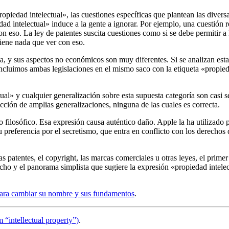
opiedad intelectual», las cuestiones específicas que plantean las diversa
ad intelectual» induce a la gente a ignorar. Por ejemplo, una cuestión r
con eso. La ley de patentes suscita cuestiones como si se debe permitir 
tiene nada que ver con eso.
 y sus aspectos no económicos son muy diferentes. Si se analizan estas
incluimos ambas legislaciones en el mismo saco con la etiqueta «propie
tual» y cualquier generalización sobre esta supuesta categoría son casi 
ción de amplias generalizaciones, ninguna de las cuales es correcta.
o filosófico. Esa expresión causa auténtico daño. Apple la ha utilizado 
su preferencia por el secretismo, que entra en conflicto con los derecho
s patentes, el copyright, las marcas comerciales u otras leyes, el primer 
echo y el panorama simplista que sugiere la expresión «propiedad intel
para cambiar su nombre y sus fundamentos
.
“intellectual property”)
.