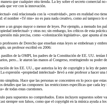
manera que cualquier otra tienda. La ley sobre el secreto comercial no e
 nada que ver con la innovación.
tual» está relacionada con la «creatividad», pero en realidad eso tien
d: el nombre «Té rms» no es para nada creativo, como así tampoco lo es m
iere a un grupo mayor o menor de leyes. Por ejemplo, a menudo los paíse
iedad intelectual» y otras no; sin embargo, los críticos de esta práctica
xpresión más precisa, como «colonización legislativa», que apunta al me
so profesores de Derecho que enseñan estas leyes se embelesan y embrol
plo, un profesor escribió en 2006:
pasillos de la OMPI, los padres de la Constitución de EE. UU. tenían ha
arios, pero... le ataron las manos al Congreso, restringiendo su poder 
titución de los EE. UU., que autoriza la ley de copyright y la ley de pat
. La expresión «propiedad intelectual» llevó a este profesor a hacer una 
to simplista. Hace que las personas se concentren en lo poco que estas
os detalles que las componen: las restricciones específicas que cada ley
a» de todas estas cuestiones.
lo para supuestos no comprobados. Estos incluyen supuestos sobre val
 casi siempre son falsos, como que el copyright en la música ayuda a los