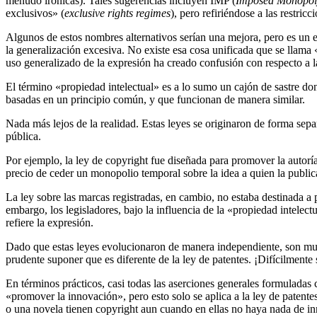
menudo irónicas). Tales sugerencias incluyen IMP (
Imposed Monopoly
exclusivos» (
exclusive rights regimes
), pero refiriéndose a las restr
Algunos de estos nombres alternativos serían una mejora, pero es un er
la generalización excesiva. No existe esa cosa unificada que se llama 
uso generalizado de la expresión ha creado confusión con respecto a l
El término «propiedad intelectual» es a lo sumo un cajón de sastre do
basadas en un principio común, y que funcionan de manera similar.
Nada más lejos de la realidad. Estas leyes se originaron de forma separ
pública.
Por ejemplo, la ley de copyright fue diseñada para promover la autoría y 
precio de ceder un monopolio temporal sobre la idea a quien la publi
La ley sobre las marcas registradas, en cambio, no estaba destinada 
embargo, los legisladores, bajo la influencia de la «propiedad intelec
refiere la expresión.
Dado que estas leyes evolucionaron de manera independiente, son muy d
prudente suponer que es diferente de la ley de patentes. ¡Difícilmente
En términos prácticos, casi todas las aserciones generales formuladas
«promover la innovación», pero esto solo se aplica a la ley de patente
o una novela tienen copyright aun cuando en ellas no haya nada de inn