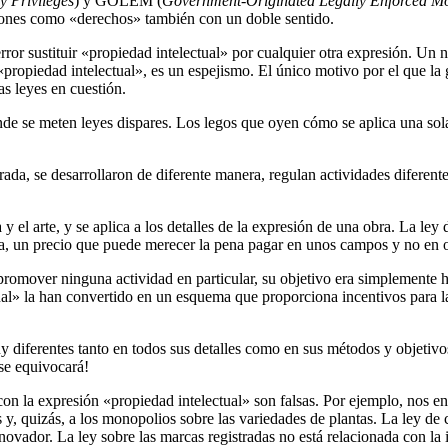
 Privileges
) y GOLEM (
Government-Originated Legally Enforced M
icciones como «derechos» también con un doble sentido.
ror sustituir «propiedad intelectual» por cualquier otra expresión. Un 
«propiedad intelectual», es un espejismo. El único motivo por el que la
as leyes en cuestión.
nde se meten leyes dispares. Los legos que oyen cómo se aplica una sola 
ada, se desarrollaron de diferente manera, regulan actividades diferentes
el arte, y se aplica a los detalles de la expresión de una obra. La ley de
ca, un precio que puede merecer la pena pagar en unos campos y no en o
a promover ninguna actividad en particular, su objetivo era simplement
tual» la han convertido en un esquema que proporciona incentivos para l
iferentes tanto en todos sus detalles como en sus métodos y objetivos 
 se equivocará!
 con la expresión «propiedad intelectual» son falsas. Por ejemplo, nos
s y, quizás, a los monopolios sobre las variedades de plantas. La ley d
ovador. La ley sobre las marcas registradas no está relacionada con la 