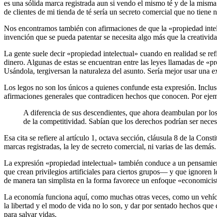
es una sólida marca registrada aun si vendo el mismo té y de la misma 
de clientes de mi tienda de té sería un secreto comercial que no tiene
Nos encontramos también con afirmaciones de que la «propiedad intelec
invención que se pueda patentar se necesita algo más que la creativida
La gente suele decir «propiedad intelectual» cuando en realidad se ref
dinero. Algunas de estas se encuentran entre las leyes llamadas de «prop
Usándola, tergiversan la naturaleza del asunto. Sería mejor usar una e
Los legos no son los únicos a quienes confunde esta expresión. Inclu
afirmaciones generales que contradicen hechos que conocen. Por ejem
A diferencia de sus descendientes, que ahora deambulan por los 
de la competitividad. Sabían que los derechos podrían ser neces
Esa cita se refiere al artículo 1, octava sección, cláusula 8 de la Cons
marcas registradas, la ley de secreto comercial, ni varias de las demás
La expresión «propiedad intelectual» también conduce a un pensamien
que crean privilegios artificiales para ciertos grupos— y que ignoren l
de manera tan simplista en la forma favorece un enfoque «economicist
La economía funciona aquí, como muchas otras veces, como un vehícu
la libertad y el modo de vida no lo son, y dar por sentado hechos que
para salvar vidas.