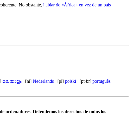
 coherente. No obstante,
hablar de «África» en vez de un país
l]
മലയാളം
[nl]
Nederlands
[pl]
polski
[pt-br]
português
 de ordenadores. Defendemos los derechos de todos los