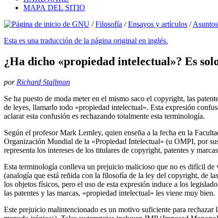
MAPA DEL SITIO
/
Filosofía
/
Ensayos y artículos
/
Asuntos
Esta es una traducción de la página original en inglés.
¿Ha dicho «propiedad intelectual»? Es sol
por
Richard Stallman
Se ha puesto de moda meter en el mismo saco el copyright, las patente
de leyes, llamarlo todo «propiedad intelectual». Esta expresión con
aclarar esta confusión es rechazando totalmente esta terminología.
Según el profesor Mark Lemley, quien enseña a la fecha en la Facult
Organización Mundial de la «Propiedad Intelectual» (u OMPI, por sus
representa los intereses de los titulares de copyright, patentes y marc
Esta terminología conlleva un prejuicio malicioso que no es difícil de
(analogía que está reñida con la filosofía de la ley del copyright, de la
los objetos físicos, pero el uso de esta expresión induce a los legisl
las patentes y las marcas, «propiedad intelectual» les viene muy bien.
Este prejuicio malintencionado es un motivo suficiente para rechazar