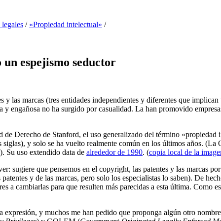
 legales
/
«Propiedad intelectual»
/
o un espejismo seductor
s y las marcas (tres entidades independientes y diferentes que implican
fusa y engañosa no ha surgido por casualidad. La han promovido empresa
ad de Derecho de Stanford, el uso generalizado del término «propiedad
 siglas), y solo se ha vuelto realmente común en los últimos años. (
as). Su uso extendido data de
alrededor de 1990
. (
copia local de la image
 ver: sugiere que pensemos en el copyright, las patentes y las marcas po
s patentes y de las marcas, pero solo los especialistas lo saben). De hech
adores a cambiarlas para que resulten más parecidas a esta última. Como 
 la expresión, y muchos me han pedido que proponga algún otro nombre pa