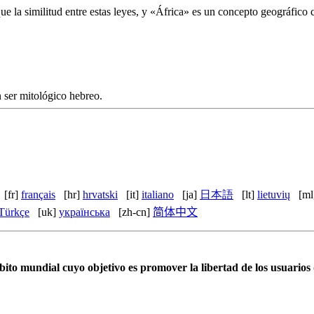
ue la similitud entre estas leyes, y «África» es un concepto geográfico
n ser mitológico hebreo.
[fr]
français
[hr]
hrvatski
[it]
italiano
[ja]
日本語
[lt]
lietuvių
[m
Türkçe
[uk]
українська
[zh-cn]
简体中文
to mundial cuyo objetivo es promover la libertad de los usuarios