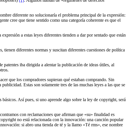
onopolies
)
[1]
. Algunos hablan de «regímenes de derechos
nombre diferente no solucionaría el problema principal de la expresión:
 gente cree que tiene sentido como una categoría coherente es que el
expresión a estas leyes diferentes tienden a dar por sentado que están
, tienen diferentes normas y suscitan diferentes cuestiones de política
 patentes iba dirigida a alentar la publicación de ideas útiles, al
tros.
e hacer que los compradores supieran qué estaban comprando. Sin
a publicidad. Estas son solamente tres de las muchas leyes a las que se
básicos. Así pues, si uno aprende algo sobre la ley de copyright, será
 encontramos con reclamaciones que afirman que «su» finalidad es
e copyright no está relacionada con la innovación: una canción popular
innovación: si abro una tienda de té y la llamo «Té rms», ese nombre