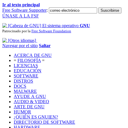
Ir al texto principal
Free Software Supporter
:
ÚNASE A LA FSF
El sistema operativo
GNU
Patrocinado por la
Free Software Foundation
Navegar por el sitio
Saltar
ACERCA DE GNU
=
FILOSOFÍA
=
LICENCIAS
EDUCACIÓN
SOFTWARE
DISTROS
DOCS
MALWARE
AYUDE A GNU
AUDIO & VIDEO
ARTE DE GNU
HUMOR
¿QUIÉN ES GNUIEN?
DIRECTORIO DE SOFTWARE
HARDWARE