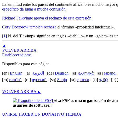
La similitud entre los países del continente africano es mucho mayor q
específico da lugar a mucha confusión
.
Rickard Falkvinge apoya el rechazo de esta expresión
.
Cory Doctorow también rechaza
el término «propiedad intelectual».
[1]
N. del T.: «imp» significa en inglés «diablillo» y un «golem» es u
▲
VOLVER ARRIBA
Establecer idioma
Disponibles para esta página:
[en]
English
[ar]
العربية
[de]
Deutsch
[el]
ελληνικά
[es]
español
[ro]
română
[ru]
русский
[sq]
Shqip
[sr]
српски
[ta]
தமிழ்
[tr]
VOLVER ARRIBA
▲
«La FSF es una organización de ámbi
usuarios de software.»
UNIRSE
HACER UN DONATIVO
TIENDA