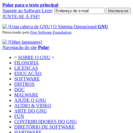
Pular para o texto principal
Suporte ao Software Livre
:
JUNTE-SE À FSF!
O Sistema Operacional
GNU
Patrocinado pela
Free Software Foundation
Navegação do site
Pular
=
SOBRE O GNU
=
FILOSOFIA
LICENÇAS
EDUCAÇÃO
SOFTWARE
DISTROS
DOC
MALWARE
AJUDE O GNU
AUDIO & VIDEO
ARTE DO GNU
FUN
CONTRIBUIDORES DO GNU
DIRETÓRIO DE SOFTWARE
HARDWARE