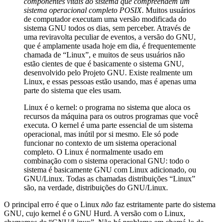
componentes vitais do sistema que compreendem um
sistema operacional completo POSIX
. Muitos usuários
de computador executam uma versão modificada do
sistema GNU todos os dias, sem perceber. Através de
uma reviravolta peculiar de eventos, a versão do GNU,
que é amplamente usada hoje em dia, é frequentemente
chamada de “Linux”, e muitos de seus usuários não
estão cientes de que é basicamente o sistema GNU,
desenvolvido pelo Projeto GNU. Existe realmente um
Linux, e essas pessoas estão usando, mas é apenas uma
parte do sistema que eles usam.
Linux é o kernel: o programa no sistema que aloca os
recursos da máquina para os outros programas que você
executa. O kernel é uma parte essencial de um sistema
operacional, mas inútil por si mesmo. Ele só pode
funcionar no contexto de um sistema operacional
completo. O Linux é normalmente usado em
combinação com o sistema operacional GNU: todo o
sistema é basicamente GNU com Linux adicionado, ou
GNU/Linux. Todas as chamadas distribuições “Linux”
são, na verdade, distribuições do GNU/Linux.
O principal erro é que o Linux
não
faz estritamente parte do sistema
GNU, cujo kernel é o GNU Hurd. A versão com o Linux,