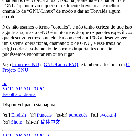
chamamos de “GNU/Linux”. Não há problema em chamá-lo de
“GNU” quando você quer ser realmente breve, mas é melhor
chamá-lo de “GNU/Linux” de modo a dar ao Torvalds algum
crédito.
Nós não usamos o termo “corelibs”, e não tenho certeza do que isso
significaria, mas o GNU é muito mais do que os pacotes específicos
que desenvolvemos para ele. Eu comecei em 1983 a desenvolver
um sistema operacional, chamando-o de GNU, e esse trabalho
exigia o desenvolvimento de pacotes importantes que não
pudéssemos encontrar em outro lugar.
Veja
Linux e GNU
e
GNU/Linux FAQ
, e também a história em
O
Projeto GNU
.
▲
VOLTAR AO TOPO
Escolha o idioma
Disponível para esta página:
[en]
English
[fr]
français
[pt-br]
português
[ru]
русский
[sq]
Shqip
[zh-cn]
简体中文
VOLTAR AO TOPO
▲