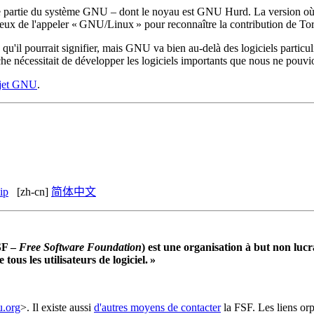
 partie du système GNU – dont le noyau est GNU Hurd. La version où il 
ieux de l'appeler « GNU/Linux » pour reconnaître la contribution de Tor
ce qu'il pourrait signifier, mais GNU va bien au-delà des logiciels partic
e nécessitait de développer les logiciels importants que nous ne pouvions
jet GNU
.
ip
[zh-cn]
简体中文
FSF –
Free Software Foundation
) est une organisation à but non luc
tous les utilisateurs de logiciel. »
.org
>. Il existe aussi
d'autres moyens de contacter
la FSF. Les liens orp