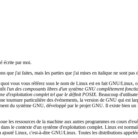
té écrite par moi.
ions que j'ai faites, mais les parties que j'ai mises en italique ne sont 
à quoi vous vous référez sous le nom de Linux est en fait GNU/Linux
utôt
l'un des composants libres d'un système GNU complètement fonctionne
me d'exploitation complet tel que le définit POSIX
. Beaucoup d'utilisat
e tournure particulière des événements, la version de GNU qui est larg
llement du système GNU, développé par le projet GNU. Il existe bien un L
loue les ressources de la machine aux autres programmes en cours d'exé
 que dans le contexte d'un système d'exploitation complet. Linux est norm
jouté Linux, c'est-à-dire GNU/Linux. Toutes les distributions appelée