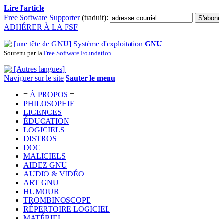
Lire l'article
Free Software Supporter
(traduit):
ADHÉRER À LA FSF
Système d'exploitation
GNU
Soutenu par la
Free Software Foundation
Naviguer sur le site
Sauter le menu
=
À PROPOS
=
PHILOSOPHIE
LICENCES
ÉDUCATION
LOGICIELS
DISTROS
DOC
MALICIELS
AIDEZ GNU
AUDIO & VIDÉO
ART GNU
HUMOUR
TROMBINOSCOPE
RÉPERTOIRE LOGICIEL
MATÉRIEL