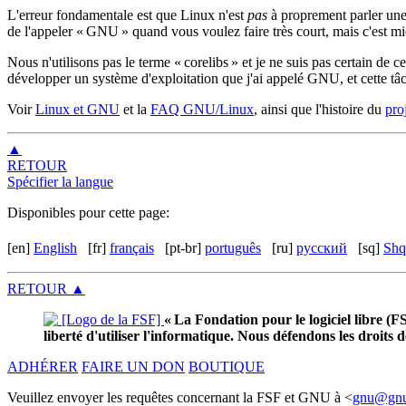
L'erreur fondamentale est que Linux n'est
pas
à proprement parler une
de l'appeler « GNU » quand vous voulez faire très court, mais c'est m
Nous n'utilisons pas le terme « corelibs » et je ne suis pas certain de 
développer un système d'exploitation que j'ai appelé GNU, et cette tâch
Voir
Linux et GNU
et la
FAQ GNU/Linux
, ainsi que l'histoire du
pro
▲
RETOUR
Spécifier la langue
Disponibles pour cette page:
[en]
English
[fr]
français
[pt-br]
português
[ru]
русский
[sq]
Shq
RETOUR
▲
« La Fondation pour le logiciel libre (
liberté d'utiliser l'informatique. Nous défendons les droits de 
ADHÉRER
FAIRE UN DON
BOUTIQUE
Veuillez envoyer les requêtes concernant la FSF et GNU à <
gnu@gnu