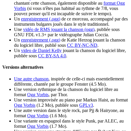
chantant cette chanson, également disponible au
format Ogg
Vorbis
(si vous n'êtes pas habitué au rythme de 7/8, vous
pouvez penser qu'il est incapable de suivre le tempo).
Un
enregistrement (.ogg)
de ce morceau, accompagné par des
instruments bulgares joués dans le style traditionnel.
Une
vidéo de RMS jouant la chanson (ogg)
, publiée sous
GNU FDL v1.3+ par le vidéographe Julian Coccia.
Un
enregistrement (.ogg)
de Katie Herzog jouant la chanson
du logiciel libre, publié sous
CC BY-NC-ND
.
Un
video de Daniel Kelly
jouant la chanson du logiciel libre,
publiée sous
CC BY-SA 4.0
.
Versions alternatives
Une autre chanson
, inspirée de celle-ci mais essentiellement
différente, chantée par le groupe Fenster (4.5 Mo).
Une version rythmique de la chanson du logiciel libre au
format
Ogg Vorbis
, par Thor.
Une version improvisée au piano par Markus Haist, au format
Ogg Vorbis
(1.2 Mo), publiée sous
GPLv3
.
Une autre version dans le style rock, par Pjj & Hairyone, au
format
Ogg Vorbis
(1.6 Mo).
Une variante en espagnol dans le style Punk, par ALEC, au
format
Ogg Vorbis
(1.7 Mo).