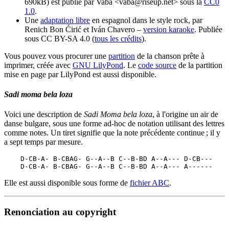
690kB) est publié par Vaba <vaba@riseup.net> sous la
CC0
1.0
.
Une
adaptation libre
en espagnol dans le style rock, par
Renich Bon Ćirić et Iván Chavero –
version karaoke
. Publiée
sous CC BY-SA 4.0 (
tous les crédits
).
Vous pouvez vous procurer une
partition
de la chanson prête à
imprimer, créée avec
GNU LilyPond
. Le
code source
de la partition
mise en page par LilyPond est aussi disponible.
Sadi moma bela loza
Voici une description de
Sadi Moma bela loza
, à l'origine un air de
danse bulgare, sous une forme ad-hoc de notation utilisant des lettres
comme notes. Un tiret signifie que la note précédente continue ; il y
a sept temps par mesure.
    D-CB-A- B-CBAG- G--A--B C--B-BD A--A--- D-CB---

    D-CB-A- B-CBAG- G--A--B C--B-BD A--A--- A------
Elle est aussi disponible sous forme de
fichier ABC
.
Renonciation au copyright