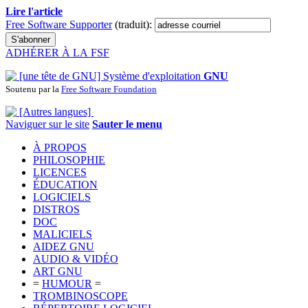
Lire l'article
Free Software Supporter
(traduit):
ADHÉRER À LA FSF
Système d'exploitation
GNU
Soutenu par la
Free Software Foundation
Naviguer sur le site
Sauter le menu
À PROPOS
PHILOSOPHIE
LICENCES
ÉDUCATION
LOGICIELS
DISTROS
DOC
MALICIELS
AIDEZ GNU
AUDIO & VIDÉO
ART GNU
=
HUMOUR
=
TROMBINOSCOPE