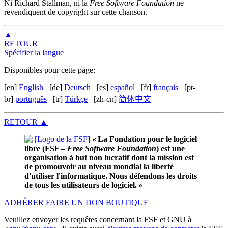
Ni Richard Stallman, ni la
Free Software Foundation
ne
revendiquent de copyright sur cette chanson.
▲
RETOUR
Spécifier la langue
Disponibles pour cette page:
[en]
English
[de]
Deutsch
[es]
español
[fr]
français
[pt-
br]
português
[tr]
Türkçe
[zh-cn]
简体中文
RETOUR
▲
« La Fondation pour le logiciel
libre (FSF –
Free Software Foundation
) est une
organisation à but non lucratif dont la mission est
de promouvoir au niveau mondial la liberté
d'utiliser l'informatique. Nous défendons les droits
de tous les utilisateurs de logiciel. »
ADHÉRER
FAIRE UN DON
BOUTIQUE
Veuillez envoyer les requêtes concernant la FSF et GNU à