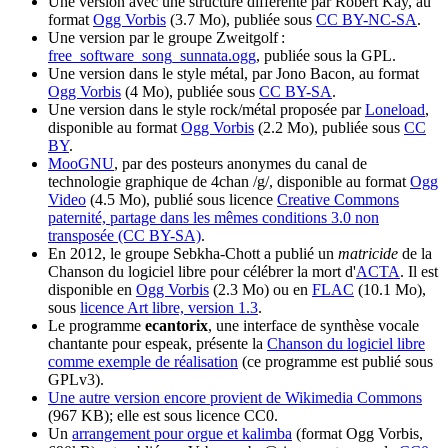
Une version avec une structure différente par Robert Kay, au
format
Ogg Vorbis
(3.7 Mo), publiée sous
CC BY-NC-SA
.
Une version par le groupe Zweitgolf :
free_software_song_sunnata.ogg
, publiée sous la GPL.
Une version dans le style métal, par Jono Bacon, au format
Ogg Vorbis
(4 Mo), publiée sous
CC BY-SA
.
Une version dans le style rock/métal proposée par
Loneload
,
disponible au format
Ogg Vorbis
(2.2 Mo), publiée sous
CC
BY
.
MooGNU
, par des posteurs anonymes du canal de
technologie graphique de 4chan /g/, disponible au format
Ogg
Video
(4.5 Mo), publié sous licence
Creative Commons
paternité, partage dans les mêmes conditions 3.0 non
transposée (CC BY-SA)
.
En 2012, le groupe Sebkha-Chott a publié un
matricide
de la
Chanson du logiciel libre pour célébrer la mort d'
ACTA
. Il est
disponible en
Ogg Vorbis
(2.3 Mo) ou en
FLAC
(10.1 Mo),
sous
licence Art libre, version 1.3
.
Le programme
ecantorix
, une interface de synthèse vocale
chantante pour espeak, présente la
Chanson du logiciel libre
comme exemple de réalisation
(ce programme est publié sous
GPLv3).
Une autre version encore provient de Wikimedia Commons
(967 KB); elle est sous licence CC0.
Un
arrangement pour orgue et kalimba
(format Ogg Vorbis,